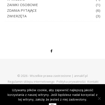
ZAIMKI OSOBOWE
(1)
ZDANIA PYTAJĄCE
(6)
ZWIERZĘTA
(3)
© 2026 - Wszelkie prawa zastrzeżone | annakf.pl
Regulamin sklepu internetowego
Polityka prywatności
Kontakt
Używamy plików cookie, aby zapewnić najlepszą jakość
korzystania z naszej witryny. Jeśli będziesz nadal korzystać z
tej witryny, założę że jesteś z niej zadowolony.