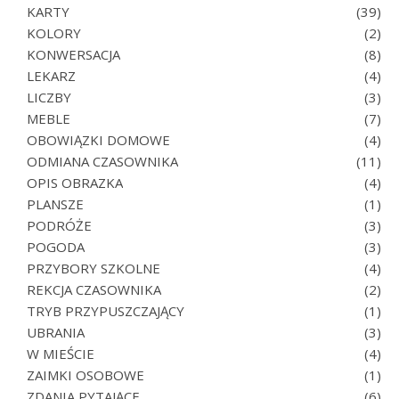
KARTY
(39)
KOLORY
(2)
KONWERSACJA
(8)
LEKARZ
(4)
LICZBY
(3)
MEBLE
(7)
OBOWIĄZKI DOMOWE
(4)
ODMIANA CZASOWNIKA
(11)
OPIS OBRAZKA
(4)
PLANSZE
(1)
PODRÓŻE
(3)
POGODA
(3)
PRZYBORY SZKOLNE
(4)
REKCJA CZASOWNIKA
(2)
TRYB PRZYPUSZCZAJĄCY
(1)
UBRANIA
(3)
W MIEŚCIE
(4)
ZAIMKI OSOBOWE
(1)
ZDANIA PYTAJĄCE
(6)