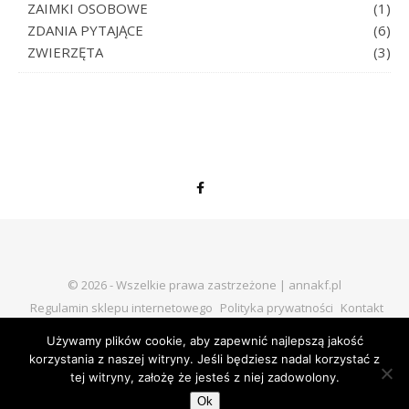
ZAIMKI OSOBOWE
(1)
ZDANIA PYTAJĄCE
(6)
ZWIERZĘTA
(3)
© 2026 - Wszelkie prawa zastrzeżone | annakf.pl
Regulamin sklepu internetowego
Polityka prywatności
Kontakt
Używamy plików cookie, aby zapewnić najlepszą jakość
korzystania z naszej witryny. Jeśli będziesz nadal korzystać z
tej witryny, założę że jesteś z niej zadowolony.
Ok