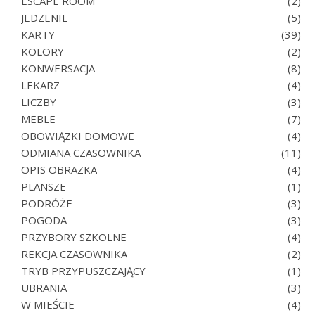
ESCAPE ROOM
(2)
JEDZENIE
(5)
KARTY
(39)
KOLORY
(2)
KONWERSACJA
(8)
LEKARZ
(4)
LICZBY
(3)
MEBLE
(7)
OBOWIĄZKI DOMOWE
(4)
ODMIANA CZASOWNIKA
(11)
OPIS OBRAZKA
(4)
PLANSZE
(1)
PODRÓŻE
(3)
POGODA
(3)
PRZYBORY SZKOLNE
(4)
REKCJA CZASOWNIKA
(2)
TRYB PRZYPUSZCZAJĄCY
(1)
UBRANIA
(3)
W MIEŚCIE
(4)