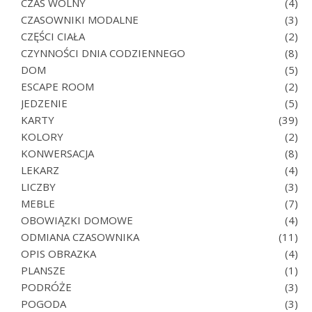
CZAS WOLNY
(4)
CZASOWNIKI MODALNE
(3)
CZĘŚCI CIAŁA
(2)
CZYNNOŚCI DNIA CODZIENNEGO
(8)
DOM
(5)
ESCAPE ROOM
(2)
JEDZENIE
(5)
KARTY
(39)
KOLORY
(2)
KONWERSACJA
(8)
LEKARZ
(4)
LICZBY
(3)
MEBLE
(7)
OBOWIĄZKI DOMOWE
(4)
ODMIANA CZASOWNIKA
(11)
OPIS OBRAZKA
(4)
PLANSZE
(1)
PODRÓŻE
(3)
POGODA
(3)