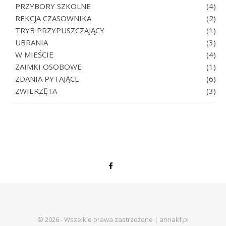
PRZYBORY SZKOLNE
(4)
REKCJA CZASOWNIKA
(2)
TRYB PRZYPUSZCZAJĄCY
(1)
UBRANIA
(3)
W MIEŚCIE
(4)
ZAIMKI OSOBOWE
(1)
ZDANIA PYTAJĄCE
(6)
ZWIERZĘTA
(3)
© 2026 - Wszelkie prawa zastrzeżone | annakf.pl