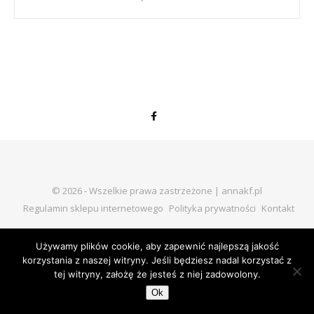
© 2026 - Wszelkie prawa zastrzeżone | annakf.pl
Regulamin sklepu internetowego
Polityka prywatności
Kontakt
Używamy plików cookie, aby zapewnić najlepszą jakość
BACK TO TOP
korzystania z naszej witryny. Jeśli będziesz nadal korzystać z
tej witryny, założę że jesteś z niej zadowolony.
Ok