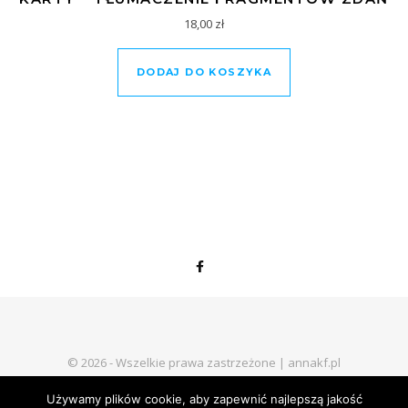
18,00
zł
DODAJ DO KOSZYKA
© 2026 - Wszelkie prawa zastrzeżone | annakf.pl
Regulamin sklepu internetowego
Polityka prywatności
Kontakt
Używamy plików cookie, aby zapewnić najlepszą jakość