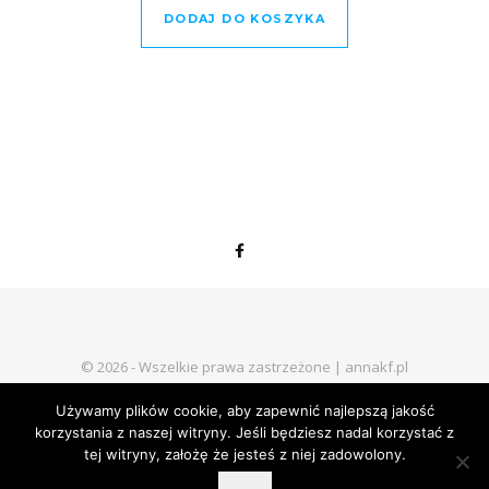
DODAJ DO KOSZYKA
© 2026 - Wszelkie prawa zastrzeżone | annakf.pl
Regulamin sklepu internetowego
Polityka prywatności
Kontakt
Używamy plików cookie, aby zapewnić najlepszą jakość
korzystania z naszej witryny. Jeśli będziesz nadal korzystać z
tej witryny, założę że jesteś z niej zadowolony.