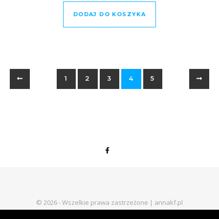
DODAJ DO KOSZYKA
1
2
3
4
5
© 2026 - Wszelkie prawa zastrzeżone | annakf.pl
Regulamin sklepu internetowego
Polityka prywatności
Kontakt