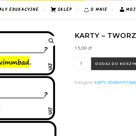
AŁY EDUKACYJNE
SKLEP
O MNIE
MOJ
KARTY – TWORZ
15,00
zł
ilość Karty - tworzenie pytań
DODAJ DO KOSZY
Kategorie:
KARTY
,
ZDANIA PYTAJĄ