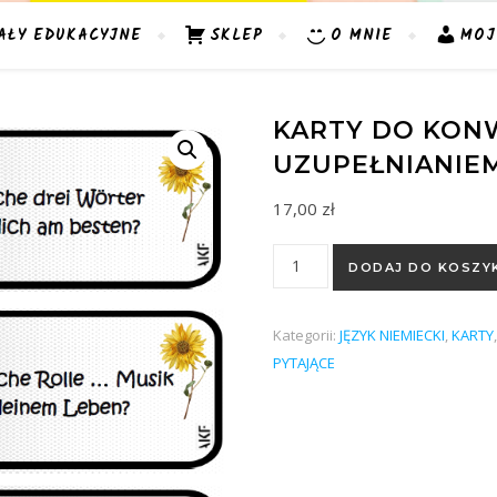
AŁY EDUKACYJNE
SKLEP
O MNIE
MOJ
KARTY DO KONW
UZUPEŁNIANIE
17,00
zł
ilość Karty do konwersacji z
DODAJ DO KOSZY
Kategorii:
JĘZYK NIEMIECKI
,
KARTY
PYTAJĄCE