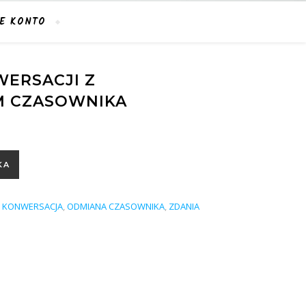
E KONTO
ERSACJI Z
M CZASOWNIKA
 uzupełnianiem czasownika
KA
,
KONWERSACJA
,
ODMIANA CZASOWNIKA
,
ZDANIA