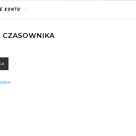
E KONTO
A CZASOWNIKA
ka
KA
WNIKA