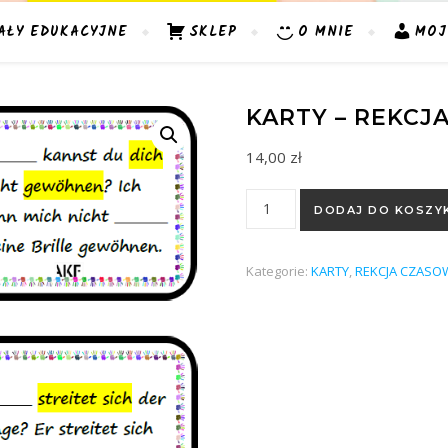
AŁY EDUKACYJNE
SKLEP
O MNIE
MOJ
KARTY – REKCJ
14,00
zł
ilość Karty - Rekcja czasowni
DODAJ DO KOSZY
Kategorie:
KARTY
,
REKCJA CZASO