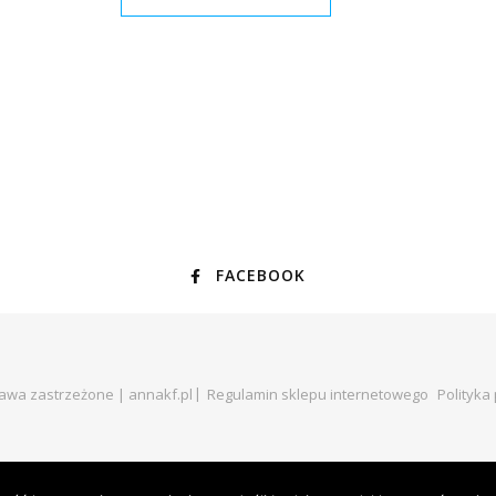
FACEBOOK
rawa zastrzeżone | annakf.pl
Regulamin sklepu internetowego
Polityka