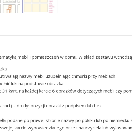
z tematyką mebli i pomieszczeń w domu. W skład zestawu wchodzą
azka
 utrwalają nazwy mebli uzupełniając chmurki przy meblach
ełnić luki na podstawie obrazka
t 31 kart, na każdej karcie 6 obrazków dotyczących mebli czy p
kart) – do dyspozycji obrazki z podpisem lub bez
ełki podane po prawej stronie nazwy po polsku lub po niemiecku a
 swojej karcie wypowiedzianego przez nauczyciela lub wylosowaneg