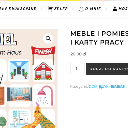
AŁY EDUKACYJNE
SKLEP
O MNIE
MOJ
MEBLE I POMIE
I KARTY PRACY
20,00
zł
ilość Meble i pomieszczenia w
DODAJ DO KOSZY
Kategorie:
DOM
,
JĘZYK NIEMIECKI
,