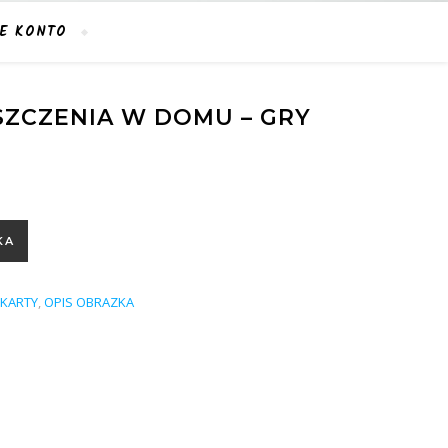
E KONTO
SZCZENIA W DOMU – GRY
 domu - gry i karty pracy
KA
KARTY
,
OPIS OBRAZKA