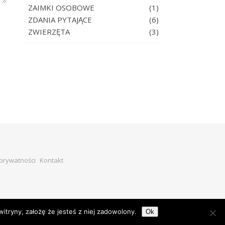
ZAIMKI OSOBOWE
(1)
ZDANIA PYTAJĄCE
(6)
ZWIERZĘTA
(3)
 prywatności
Kontakt
witryny, założę że jesteś z niej zadowolony.
Ok