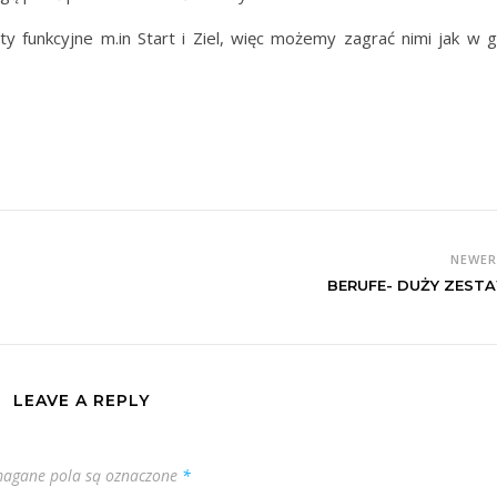
y funkcyjne m.in Start i Ziel, więc możemy zagrać nimi jak w g
NEWE
BERUFE- DUŻY ZEST
LEAVE A REPLY
agane pola są oznaczone
*