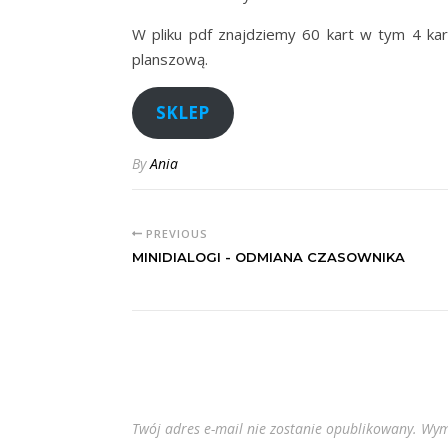
W pliku pdf znajdziemy 60 kart w tym 4 kart
planszową.
SKLEP
By
Ania
PREVIOUS
MINIDIALOGI - ODMIANA CZASOWNIKA
Twój adres e-mail nie zostanie opublikowany.
Wym