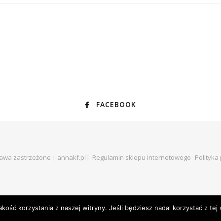
FACEBOOK
rawa zastrzeżone | annakf.pl
Regulamin sklepu internetowego
Polityka
ość korzystania z naszej witryny. Jeśli będziesz nadal korzystać z tej 