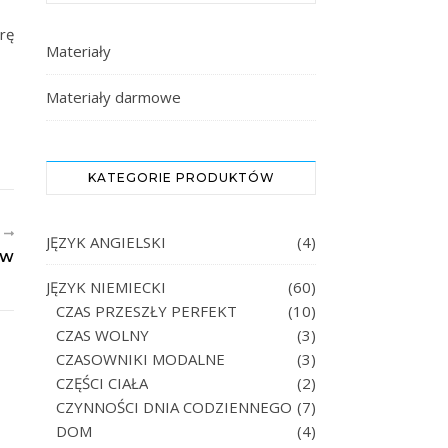
rę
Materiały
Materiały darmowe
KATEGORIE PRODUKTÓW
R
JĘZYK ANGIELSKI
(4)
AW
JĘZYK NIEMIECKI
(60)
CZAS PRZESZŁY PERFEKT
(10)
CZAS WOLNY
(3)
CZASOWNIKI MODALNE
(3)
CZĘŚCI CIAŁA
(2)
CZYNNOŚCI DNIA CODZIENNEGO
(7)
DOM
(4)