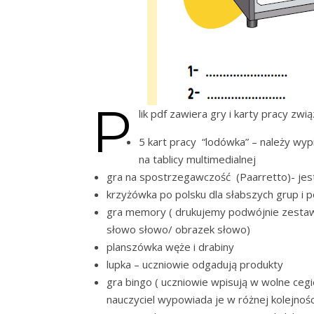
P
lik pdf zawiera gry i karty pracy zw
5 kart pracy “lodówka” – należy wy
na tablicy multimedialnej
gra na spostrzegawczość (Paarretto)- jest 
krzyżówka po polsku dla słabszych grup i p
gra memory ( drukujemy podwójnie zestaw 
słowo słowo/ obrazek słowo)
planszówka węże i drabiny
lupka – uczniowie odgadują produkty
gra bingo ( uczniowie wpisują w wolne cegi
nauczyciel wypowiada je w różnej kolejnośc