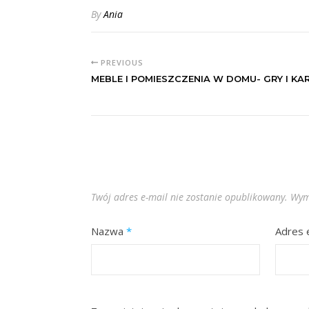
By
Ania
PREVIOUS
MEBLE I POMIESZCZENIA W DOMU- GRY I KA
Twój adres e-mail nie zostanie opublikowany.
Wym
Nazwa
*
Adres 