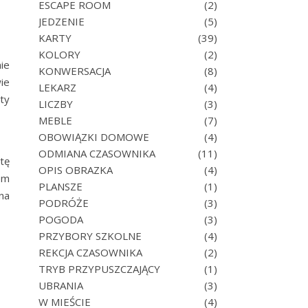
ESCAPE ROOM
(2)
JEDZENIE
(5)
KARTY
(39)
KOLORY
(2)
ie
KONWERSACJA
(8)
ie
LEKARZ
(4)
ty
LICZBY
(3)
MEBLE
(7)
OBOWIĄZKI DOMOWE
(4)
ODMIANA CZASOWNIKA
(11)
tę
OPIS OBRAZKA
(4)
em
PLANSZE
(1)
na
PODRÓŻE
(3)
POGODA
(3)
PRZYBORY SZKOLNE
(4)
REKCJA CZASOWNIKA
(2)
TRYB PRZYPUSZCZAJĄCY
(1)
UBRANIA
(3)
W MIEŚCIE
(4)