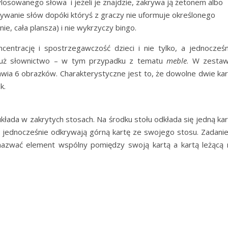
osowanego słowa i jeżeli je znajdzie, zakrywa ją żetonem albo
ywanie słów dopóki któryś z graczy nie uformuje określonego
nie, cała plansza) i nie wykrzyczy bingo.
entrację i spostrzegawczość dzieci i nie tylko, a jednocześn
 już słownictwo – w tym przypadku z tematu
meble
. W zestaw
tawia 6 obrazków. Charakterystyczne jest to, że dowolne dwie kar
k.
kłada w zakrytych stosach. Na środku stołu odkłada się jedną kar
e jednocześnie odkrywają górną kartę ze swojego stosu. Zadani
i nazwać element wspólny pomiędzy swoją kartą a kartą leżącą 