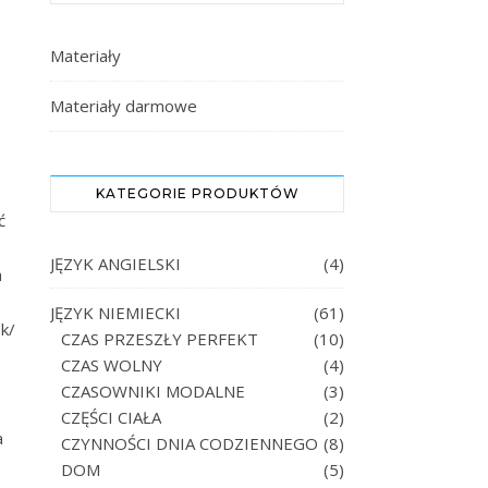
Materiały
Materiały darmowe
KATEGORIE PRODUKTÓW
ć
JĘZYK ANGIELSKI
(4)
a
JĘZYK NIEMIECKI
(61)
k/
CZAS PRZESZŁY PERFEKT
(10)
CZAS WOLNY
(4)
CZASOWNIKI MODALNE
(3)
CZĘŚCI CIAŁA
(2)
a
CZYNNOŚCI DNIA CODZIENNEGO
(8)
DOM
(5)