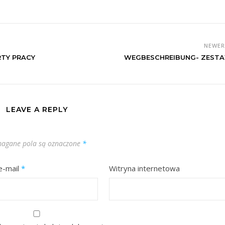
NEWE
RTY PRACY
WEGBESCHREIBUNG- ZEST
LEAVE A REPLY
agane pola są oznaczone
*
e-mail
*
Witryna internetowa