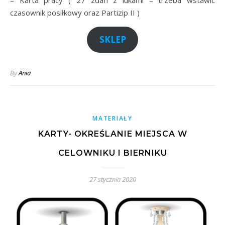
– Karta pracy ( 27 zdań z lukami – trzeba wstawić
czasownik posiłkowy oraz Partizip II )
SKLEP
By
Ania
MATERIAŁY
KARTY- OKREŚLANIE MIEJSCA W
CELOWNIKU I BIERNIKU
27 stycznia 2020