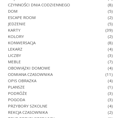
CZYNNOŚCI DNIA CODZIENNEGO
(8)
DOM
(5)
ESCAPE ROOM
(2)
JEDZENIE
(5)
KARTY
(39)
KOLORY
(2)
KONWERSACJA
(8)
LEKARZ
(4)
LICZBY
(3)
MEBLE
(7)
OBOWIĄZKI DOMOWE
(4)
ODMIANA CZASOWNIKA
(11)
OPIS OBRAZKA
(4)
PLANSZE
(1)
PODRÓŻE
(3)
POGODA
(3)
PRZYBORY SZKOLNE
(4)
REKCJA CZASOWNIKA
(2)