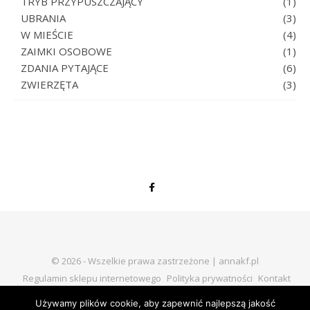
TRYB PRZYPUSZCZAJĄCY
(1)
UBRANIA
(3)
W MIEŚCIE
(4)
ZAIMKI OSOBOWE
(1)
ZDANIA PYTAJĄCE
(6)
ZWIERZĘTA
(3)
© 2026 - Wszelkie prawa zastrzeżone | annakf.pl
Regulamin sklepu internetowego
Polityka prywatności
Kontakt
Używamy plików cookie, aby zapewnić najlepszą jakość