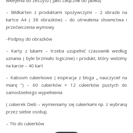
wklejenia do zeszytu ( jako załącznik do jabłka)
– Bildkarten z produktami spożywczymi – 2 obrazki na
kartce A4 ( 38 obrazków) – do utrwalenia słownictwa i
przećwiczenia wymowy
-Podpisy do obrazków
– Karty z lukami – trzeba uzupełnić czasownik według
uznania ( byle brzmiało logicznie) i produkt, który widzimy
na karcie – 40 kart
– Kaboom cukierkowe ( inspiracja z bloga „ nauczyciel na
miarę ‘’) – 60 cukierków + 12 cukierków pustych do
samodzielnego wypełnienia
( cukierek Dieb – wymieniamy się cukierkami np. z wybraną
przez siebie osobą).
– Tło do cukierków