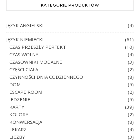
KATEGORIE PRODUKTÓW
JĘZYK ANGIELSKI
(4)
JĘZYK NIEMIECKI
(61)
CZAS PRZESZŁY PERFEKT
(10)
CZAS WOLNY
(4)
CZASOWNIKI MODALNE
(3)
CZĘŚCI CIAŁA
(2)
CZYNNOŚCI DNIA CODZIENNEGO
(8)
DOM
(5)
ESCAPE ROOM
(2)
JEDZENIE
(5)
KARTY
(39)
KOLORY
(2)
KONWERSACJA
(8)
LEKARZ
(4)
LICZBY
(3)