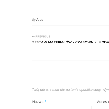
By
Ania
PREVIOUS
ZESTAW MATERIAŁÓW - CZASOWNIKI MODA
Twój adres e-mail nie zostanie opublikowany.
Wym
Nazwa
*
Adres 