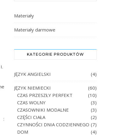
Materiały
Materiały darmowe
KATEGORIE PRODUKTÓW
II.
JĘZYK ANGIELSKI
(4)
ne
JĘZYK NIEMIECKI
(60)
CZAS PRZESZŁY PERFEKT
(10)
CZAS WOLNY
(3)
CZASOWNIKI MODALNE
(3)
CZĘŚCI CIAŁA
(2)
 :
CZYNNOŚCI DNIA CODZIENNEGO
(7)
DOM
(4)