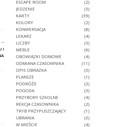
ESCAPE ROOM
(2)
JEDZENIE
(5)
KARTY
(39)
KOLORY
(2)
KONWERSACJA
(8)
LEKARZ
(4)
LICZBY
(3)
R
 I
MEBLE
(6)
NA
OBOWIĄZKI DOMOWE
(4)
ODMIANA CZASOWNIKA
(11)
OPIS OBRAZKA
(3)
PLANSZE
(1)
PODRÓŻE
(3)
POGODA
(3)
PRZYBORY SZKOLNE
(4)
REKCJA CZASOWNIKA
(2)
TRYB PRZYPUSZCZAJĄCY
(1)
UBRANIA
(3)
W MIEŚCIE
(4)