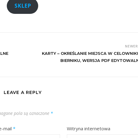
SKLEP
NEWE
LNE
KARTY – OKREŚLANIE MIEJSCA W CELOWNIKU
BIERNIKU, WERSJA PDF EDYTOWAL
LEAVE A REPLY
agane pola są oznaczone
*
e-mail
*
Witryna internetowa