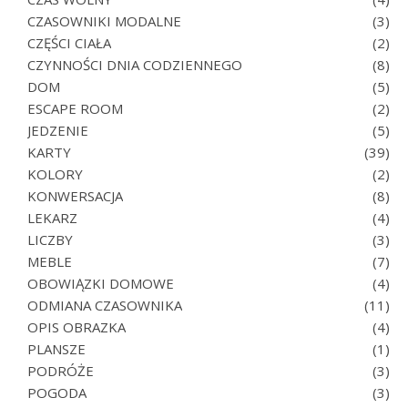
CZASOWNIKI MODALNE
(3)
CZĘŚCI CIAŁA
(2)
CZYNNOŚCI DNIA CODZIENNEGO
(8)
DOM
(5)
ESCAPE ROOM
(2)
JEDZENIE
(5)
KARTY
(39)
KOLORY
(2)
KONWERSACJA
(8)
LEKARZ
(4)
LICZBY
(3)
MEBLE
(7)
OBOWIĄZKI DOMOWE
(4)
ODMIANA CZASOWNIKA
(11)
OPIS OBRAZKA
(4)
PLANSZE
(1)
PODRÓŻE
(3)
POGODA
(3)