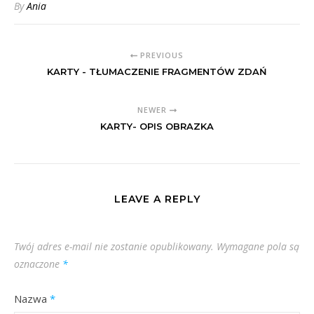
By
Ania
PREVIOUS
KARTY - TŁUMACZENIE FRAGMENTÓW ZDAŃ
NEWER
KARTY- OPIS OBRAZKA
LEAVE A REPLY
Twój adres e-mail nie zostanie opublikowany.
Wymagane pola są
oznaczone
*
Nazwa
*