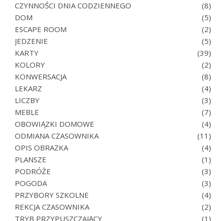
CZYNNOŚCI DNIA CODZIENNEGO
(8)
DOM
(5)
ESCAPE ROOM
(2)
JEDZENIE
(5)
KARTY
(39)
KOLORY
(2)
KONWERSACJA
(8)
LEKARZ
(4)
LICZBY
(3)
MEBLE
(7)
OBOWIĄZKI DOMOWE
(4)
ODMIANA CZASOWNIKA
(11)
OPIS OBRAZKA
(4)
PLANSZE
(1)
PODRÓŻE
(3)
POGODA
(3)
PRZYBORY SZKOLNE
(4)
REKCJA CZASOWNIKA
(2)
TRYB PRZYPUSZCZAJĄCY
(1)