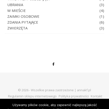
UBRANIA
(3)
W MIEŚCIE
(4)
ZAIMKI OSOBOWE
(1)
ZDANIA PYTAJĄCE
(6)
ZWIERZĘTA
(3)
© 2026 - Wszelkie prawa zastrzeżone | annakf.pl
Regulamin sklepu internetowego
Polityka prywatności
Kontakt
Używamy plików cookie, aby zapewnić najlepszą jakość