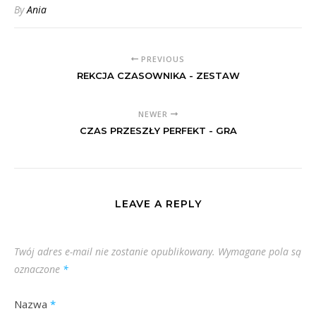
By
Ania
PREVIOUS
REKCJA CZASOWNIKA - ZESTAW
NEWER
CZAS PRZESZŁY PERFEKT - GRA
LEAVE A REPLY
Twój adres e-mail nie zostanie opublikowany.
Wymagane pola są
oznaczone
*
Nazwa
*