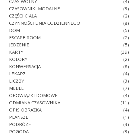
CZAS WOLNY
(4)
CZASOWNIKI MODALNE
(3)
CZĘŚCI CIAŁA
(2)
CZYNNOŚCI DNIA CODZIENNEGO
(8)
DOM
(5)
ESCAPE ROOM
(2)
JEDZENIE
(5)
KARTY
(39)
KOLORY
(2)
KONWERSACJA
(8)
LEKARZ
(4)
LICZBY
(3)
MEBLE
(7)
OBOWIĄZKI DOMOWE
(4)
ODMIANA CZASOWNIKA
(11)
OPIS OBRAZKA
(4)
PLANSZE
(1)
PODRÓŻE
(3)
POGODA
(3)