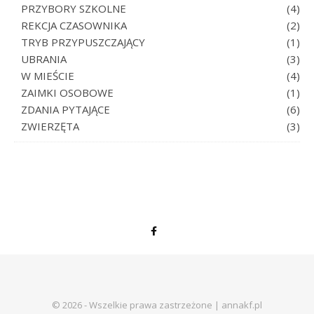
PRZYBORY SZKOLNE
(4)
REKCJA CZASOWNIKA
(2)
TRYB PRZYPUSZCZAJĄCY
(1)
UBRANIA
(3)
W MIEŚCIE
(4)
ZAIMKI OSOBOWE
(1)
ZDANIA PYTAJĄCE
(6)
ZWIERZĘTA
(3)
© 2026 - Wszelkie prawa zastrzeżone | annakf.pl