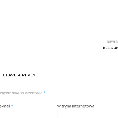
NEWE
KLEIDU
LEAVE A REPLY
agane pola są oznaczone
*
e-mail
*
Witryna internetowa