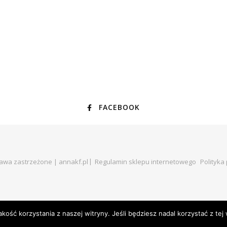
FACEBOOK
rawa zastrzeżone | annakf.pl
Regulamin sklepu internetowego
Polityka
ość korzystania z naszej witryny. Jeśli będziesz nadal korzystać z tej 