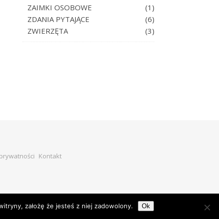
ZAIMKI OSOBOWE
(1)
ZDANIA PYTAJĄCE
(6)
ZWIERZĘTA
(3)
 prywatności
Kontakt
witryny, założę że jesteś z niej zadowolony.
Ok