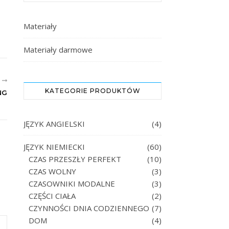
Materiały
Materiały darmowe
R
KATEGORIE PRODUKTÓW
NG
JĘZYK ANGIELSKI
(4)
JĘZYK NIEMIECKI
(60)
CZAS PRZESZŁY PERFEKT
(10)
CZAS WOLNY
(3)
CZASOWNIKI MODALNE
(3)
CZĘŚCI CIAŁA
(2)
CZYNNOŚCI DNIA CODZIENNEGO
(7)
DOM
(4)