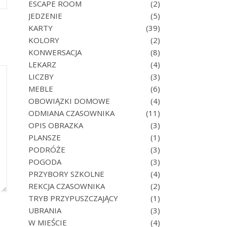
ESCAPE ROOM
(2)
JEDZENIE
(5)
KARTY
(39)
KOLORY
(2)
KONWERSACJA
(8)
LEKARZ
(4)
LICZBY
(3)
MEBLE
(6)
OBOWIĄZKI DOMOWE
(4)
ODMIANA CZASOWNIKA
(11)
OPIS OBRAZKA
(3)
PLANSZE
(1)
PODRÓŻE
(3)
POGODA
(3)
PRZYBORY SZKOLNE
(4)
REKCJA CZASOWNIKA
(2)
TRYB PRZYPUSZCZAJĄCY
(1)
UBRANIA
(3)
W MIEŚCIE
(4)