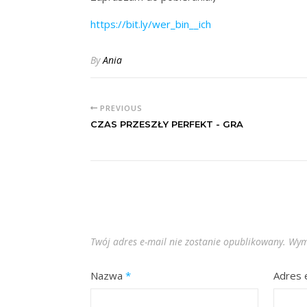
https://bit.ly/wer_bin__ich
By
Ania
PREVIOUS
CZAS PRZESZŁY PERFEKT - GRA
Twój adres e-mail nie zostanie opublikowany.
Wym
Nazwa
*
Adres 