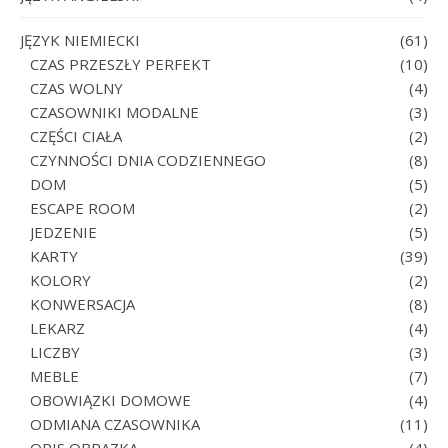
JĘZYK NIEMIECKI
(61)
CZAS PRZESZŁY PERFEKT
(10)
CZAS WOLNY
(4)
CZASOWNIKI MODALNE
(3)
CZĘŚCI CIAŁA
(2)
CZYNNOŚCI DNIA CODZIENNEGO
(8)
DOM
(5)
ESCAPE ROOM
(2)
JEDZENIE
(5)
KARTY
(39)
KOLORY
(2)
KONWERSACJA
(8)
LEKARZ
(4)
LICZBY
(3)
MEBLE
(7)
OBOWIĄZKI DOMOWE
(4)
ODMIANA CZASOWNIKA
(11)