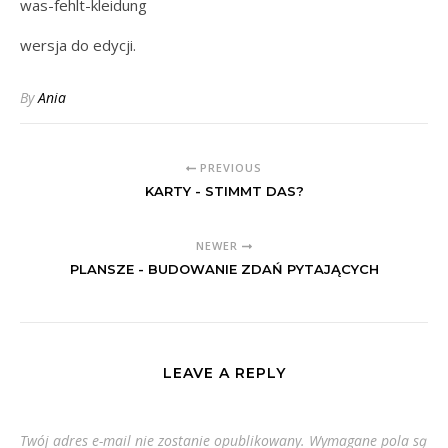
was-fehlt-kleidung
wersja do edycji.
By
Ania
PREVIOUS
KARTY - STIMMT DAS?
NEWER
PLANSZE - BUDOWANIE ZDAŃ PYTAJĄCYCH
LEAVE A REPLY
Twój adres e-mail nie zostanie opublikowany.
Wymagane pola są