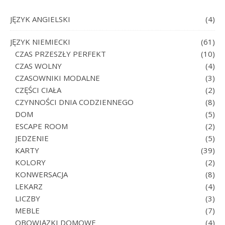
JĘZYK ANGIELSKI
(4)
JĘZYK NIEMIECKI
(61)
CZAS PRZESZŁY PERFEKT
(10)
CZAS WOLNY
(4)
CZASOWNIKI MODALNE
(3)
CZĘŚCI CIAŁA
(2)
CZYNNOŚCI DNIA CODZIENNEGO
(8)
DOM
(5)
ESCAPE ROOM
(2)
JEDZENIE
(5)
KARTY
(39)
KOLORY
(2)
KONWERSACJA
(8)
LEKARZ
(4)
LICZBY
(3)
MEBLE
(7)
OBOWIĄZKI DOMOWE
(4)