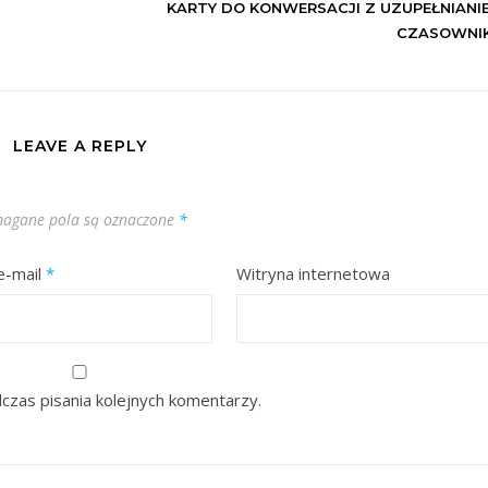
KARTY DO KONWERSACJI Z UZUPEŁNIANI
CZASOWNI
LEAVE A REPLY
agane pola są oznaczone
*
e-mail
*
Witryna internetowa
czas pisania kolejnych komentarzy.