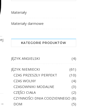
Materiały
Materiały darmowe
ej
KATEGORIE PRODUKTÓW
JĘZYK ANGIELSKI
(4)
JĘZYK NIEMIECKI
(61)
CZAS PRZESZŁY PERFEKT
(10)
CZAS WOLNY
(4)
CZASOWNIKI MODALNE
(3)
CZĘŚCI CIAŁA
(2)
CZYNNOŚCI DNIA CODZIENNEGO
(8)
DOM
(5)
R