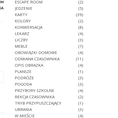
ESCAPE ROOM
(2)
EM
JEDZENIE
(5)
KA
KARTY
(39)
KOLORY
(2)
KONWERSACJA
(8)
LEKARZ
(4)
LICZBY
(3)
MEBLE
(7)
OBOWIĄZKI DOMOWE
(4)
ODMIANA CZASOWNIKA
(11)
OPIS OBRAZKA
(4)
PLANSZE
(1)
PODRÓŻE
(3)
POGODA
(3)
PRZYBORY SZKOLNE
(4)
REKCJA CZASOWNIKA
(2)
TRYB PRZYPUSZCZAJĄCY
(1)
UBRANIA
(3)
W MIEŚCIE
(4)