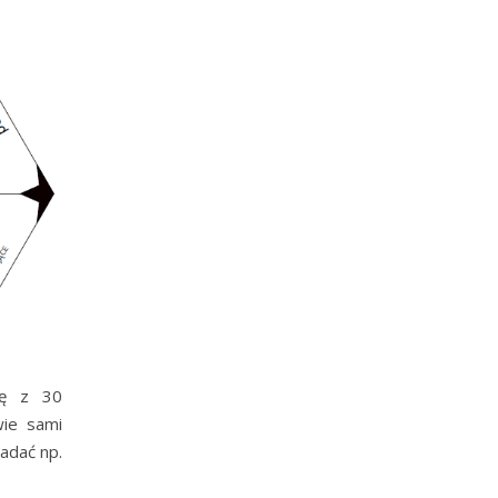
ię z 30
wie sami
adać np.