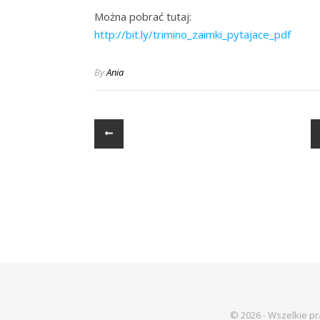
Można pobrać tutaj:
http://bit.ly/trimino_zaimki_pytajace_pdf
By
Ania
© 2026 - Wszelkie p