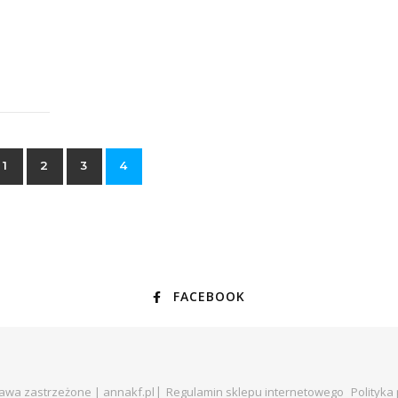
1
2
3
4
FACEBOOK
rawa zastrzeżone | annakf.pl
Regulamin sklepu internetowego
Polityka