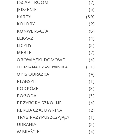
ESCAPE ROOM
(2)
JEDZENIE
(5)
KARTY
(39)
KOLORY
(2)
KONWERSACJA
(8)
LEKARZ
(4)
LICZBY
(3)
MEBLE
(7)
OBOWIĄZKI DOMOWE
(4)
ODMIANA CZASOWNIKA
(11)
OPIS OBRAZKA
(4)
PLANSZE
(1)
PODRÓŻE
(3)
POGODA
(3)
PRZYBORY SZKOLNE
(4)
REKCJA CZASOWNIKA
(2)
TRYB PRZYPUSZCZAJĄCY
(1)
UBRANIA
(3)
W MIEŚCIE
(4)