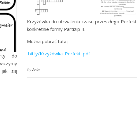
Krzyżówka do utrwalenia czasu przeszłego Perfekt
konkretnie formy Partizip II.
Można pobrać tutaj:
bit.ly/Krzyżówka_Perfekt_pdf
rty do
iczymy
By
Ania
jak się