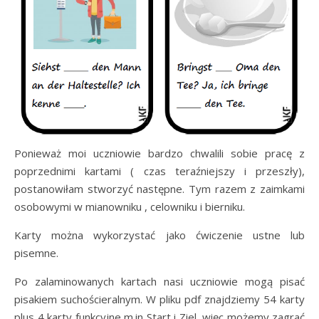
Ponieważ moi uczniowie bardzo chwalili sobie pracę z
poprzednimi kartami ( czas teraźniejszy i przeszły),
postanowiłam stworzyć następne. Tym razem z zaimkami
osobowymi w mianowniku , celowniku i bierniku.
Karty można wykorzystać jako ćwiczenie ustne lub
pisemne.
Po zalaminowanych kartach nasi uczniowie mogą pisać
pisakiem suchościeralnym. W pliku pdf znajdziemy 54 karty
plus 4 karty funkcyjne m.in Start i Ziel, więc możemy zagrać