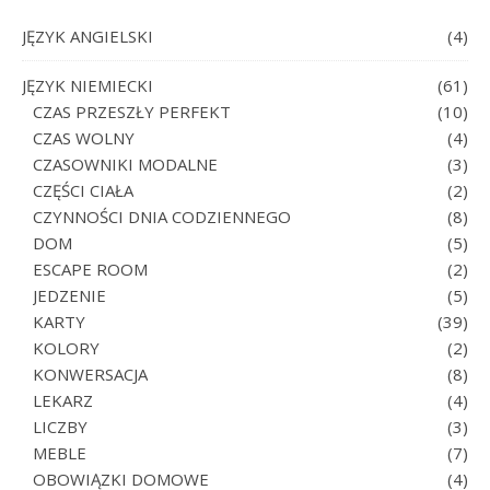
JĘZYK ANGIELSKI
(4)
JĘZYK NIEMIECKI
(61)
CZAS PRZESZŁY PERFEKT
(10)
CZAS WOLNY
(4)
CZASOWNIKI MODALNE
(3)
CZĘŚCI CIAŁA
(2)
CZYNNOŚCI DNIA CODZIENNEGO
(8)
DOM
(5)
ESCAPE ROOM
(2)
JEDZENIE
(5)
KARTY
(39)
KOLORY
(2)
KONWERSACJA
(8)
LEKARZ
(4)
LICZBY
(3)
MEBLE
(7)
OBOWIĄZKI DOMOWE
(4)