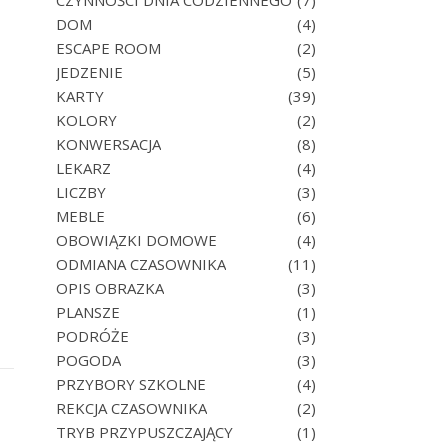
CZYNNOŚCI DNIA CODZIENNEGO
(7)
DOM
(4)
ESCAPE ROOM
(2)
JEDZENIE
(5)
KARTY
(39)
KOLORY
(2)
KONWERSACJA
(8)
LEKARZ
(4)
LICZBY
(3)
MEBLE
(6)
OBOWIĄZKI DOMOWE
(4)
ODMIANA CZASOWNIKA
(11)
OPIS OBRAZKA
(3)
PLANSZE
(1)
PODRÓŻE
(3)
POGODA
(3)
PRZYBORY SZKOLNE
(4)
REKCJA CZASOWNIKA
(2)
TRYB PRZYPUSZCZAJĄCY
(1)