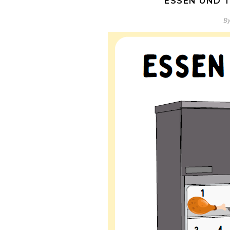
ESSEN UND T
B