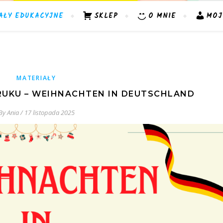
AŁY EDUKACYJNE
SKLEP
O MNIE
MOJ
MATERIAŁY
RUKU – WEIHNACHTEN IN DEUTSCHLAND
By
Ania
/
17 listopada 2025