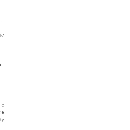
a
k/
a
ie
ie
ty