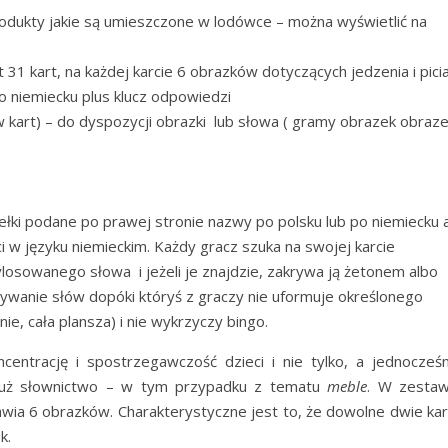
rodukty jakie są umieszczone w lodówce – można wyświetlić na
31 kart, na każdej karcie 6 obrazków dotyczących jedzenia i pici
o niemiecku plus klucz odpowiedzi
kart) – do dyspozycji obrazki lub słowa ( gramy obrazek obraze
ełki podane po prawej stronie nazwy po polsku lub po niemiecku 
i w języku niemieckim. Każdy gracz szuka na swojej karcie
osowanego słowa i jeżeli je znajdzie, zakrywa ją żetonem albo
ywanie słów dopóki któryś z graczy nie uformuje określonego
nie, cała plansza) i nie wykrzyczy bingo.
entrację i spostrzegawczość dzieci i nie tylko, a jednocześn
 już słownictwo – w tym przypadku z tematu
meble
. W zestaw
tawia 6 obrazków. Charakterystyczne jest to, że dowolne dwie kar
k.