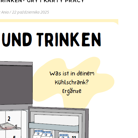
RINKEN- GRY I KARTY PRACY
y
Ania
/
22 października 2025