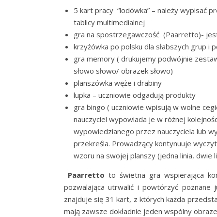
5 kart pracy “lodówka” – należy wypisać p
tablicy multimedialnej
gra na spostrzegawczość (Paarretto)- jest 
krzyżówka po polsku dla słabszych grup i p
gra memory ( drukujemy podwójnie zestaw 
słowo słowo/ obrazek słowo)
planszówka węże i drabiny
lupka – uczniowie odgadują produkty
gra bingo ( uczniowie wpisują w wolne cegi
nauczyciel wypowiada je w różnej kolejnośc
wypowiedzianego przez nauczyciela lub wyl
przekreśla. Prowadzący kontynuuje wyczyt
wzoru na swojej planszy (jedna linia, dwie li
Paarretto
to świetna gra wspierająca konc
pozwalająca utrwalić i powtórzyć poznane
znajduje się 31 kart, z których każda przeds
mają zawsze dokładnie jeden wspólny obraze