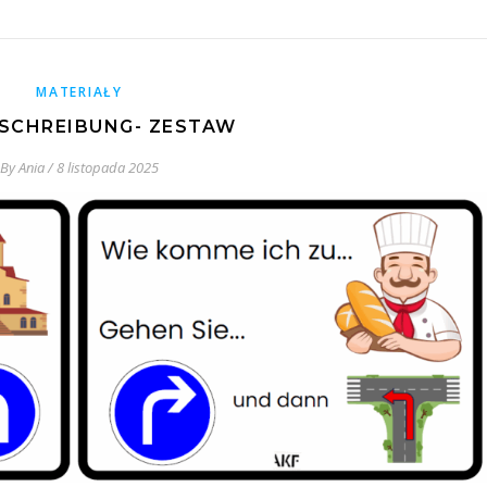
MATERIAŁY
SCHREIBUNG- ZESTAW
By
Ania
/
8 listopada 2025