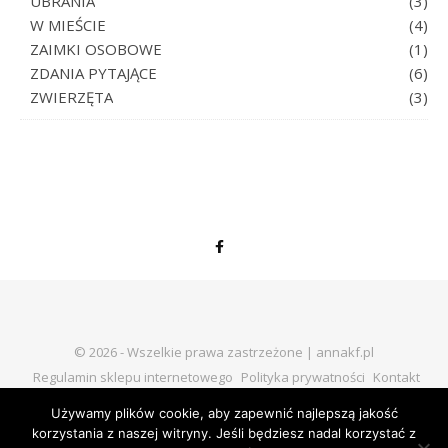
UBRANIA
(3)
W MIEŚCIE
(4)
ZAIMKI OSOBOWE
(1)
ZDANIA PYTAJĄCE
(6)
ZWIERZĘTA
(3)
© 2026 - Wszelkie prawa zastrzeżone | annakf.pl
Regulamin sklepu internetowego
Polityka prywatności
Kontakt
Używamy plików cookie, aby zapewnić najlepszą jakość
korzystania z naszej witryny. Jeśli będziesz nadal korzystać z