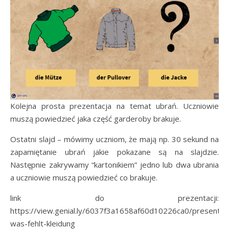
Kolejna prosta prezentacja na temat ubrań. Uczniowie
muszą powiedzieć jaka część garderoby brakuje.
Ostatni slajd – mówimy uczniom, że mają np. 30 sekund na
zapamiętanie ubrań jakie pokazane są na slajdzie.
Następnie zakrywamy “kartonikiem” jedno lub dwa ubrania
a uczniowie muszą powiedzieć co brakuje.
link do prezentacji:
https://view.genial.ly/6037f3a1658af60d10226ca0/presentat
was-fehlt-kleidung