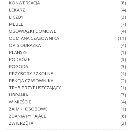
KONWERSACJA
(8)
LEKARZ
(4)
LICZBY
(3)
MEBLE
(7)
OBOWIĄZKI DOMOWE
(4)
ODMIANA CZASOWNIKA
(11)
OPIS OBRAZKA
(4)
PLANSZE
(1)
PODRÓŻE
(3)
POGODA
(3)
PRZYBORY SZKOLNE
(4)
REKCJA CZASOWNIKA
(2)
TRYB PRZYPUSZCZAJĄCY
(1)
UBRANIA
(3)
W MIEŚCIE
(4)
ZAIMKI OSOBOWE
(1)
ZDANIA PYTAJĄCE
(6)
ZWIERZĘTA
(3)