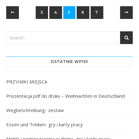
3
4
5
6
7
OSTATNIE WPISY
PRZYIMKI MIEJSCA
Prezentacja pdf do druku – Weihnachten in Deutschland
Wegbeschreibung- zestaw
Essen und Trinken- gry i karty pracy
Meble i pomieszczenia w domu- gry i karty pracy